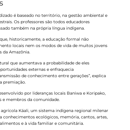
s
izado é baseado no território, na gestão ambiental e
strais
. Os professores são todos educadores
ssado também na própria língua indígena.
que, historicamente, a educação formal não
mento locais nem os modos de vida de muitos jovens
s da Amazônia.
tural que aumentava a probabilidade de eles
oportunidades externas e enfraquecia
ransmissão de conhecimento entre gerações”, explica
na premiação.
senvolvido por lideranças locais Baniwa e Koripako,
ãos e membros da comunidade.
 agrícola Káali, um sistema indígena regional milenar
a conhecimentos ecológicos, memória, cantos, artes,
alimentos e à vida familiar e comunitária.