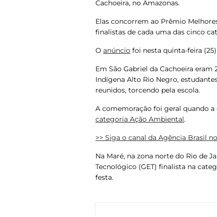
Cachoeira, no Amazonas
.
Elas concorrem ao Prêmio Melhores
finalistas de cada uma das cinco c
O
anúncio
foi nesta quinta-feira (25)
Em São Gabriel da Cachoeira eram 2
Indígena Alto Rio Negro, estudante
reunidos, torcendo pela escola.
A comemoração foi geral quando a e
categoria Ação Ambiental
.
>> Siga o canal da
Agência Brasil
n
Na Maré, na zona norte do Rio de Ja
Tecnológico (GET) finalista na cate
festa.