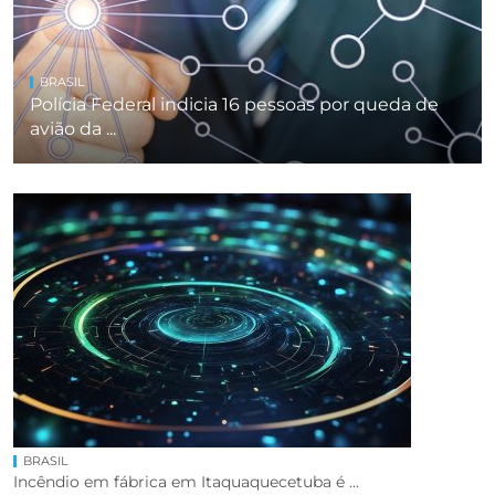
BRASIL
Polícia Federal indicia 16 pessoas por queda de
avião da ...
BRASIL
Incêndio em fábrica em Itaquaquecetuba é ...