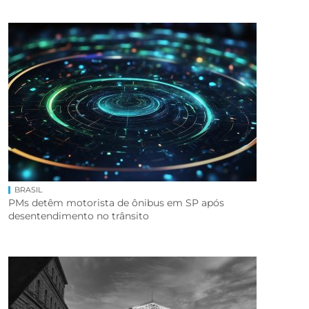
BRASIL
PMs detêm motorista de ônibus em SP após
desentendimento no trânsito