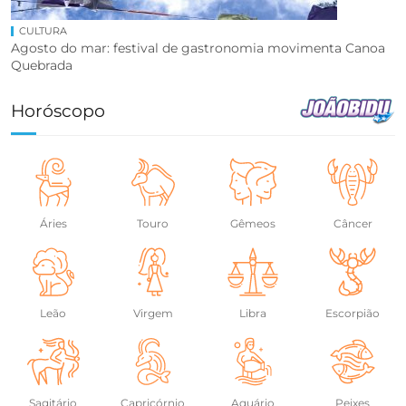
CULTURA
Agosto do mar: festival de gastronomia movimenta Canoa
Quebrada
Horóscopo
Áries
Touro
Gêmeos
Câncer
Leão
Virgem
Libra
Escorpião
Sagitário
Capricórnio
Aquário
Peixes