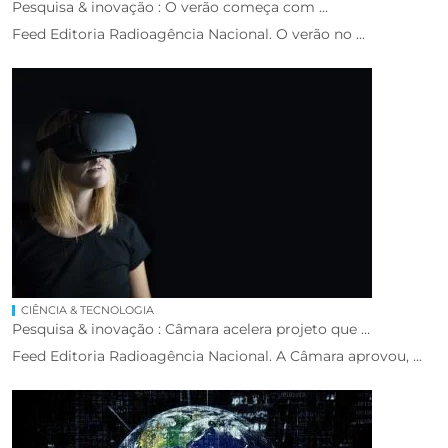
Pesquisa & inovação : O verão começa com ...
Feed Editoria Radioagência Nacional. O verão no ...
CIÊNCIA & TECNOLOGIA
Pesquisa & inovação : Câmara acelera projeto que ...
Feed Editoria Radioagência Nacional. A Câmara aprovou, ...