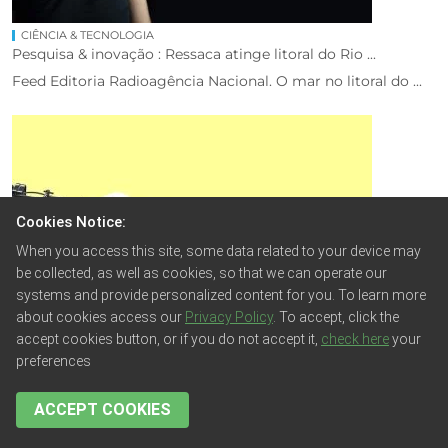
CIÊNCIA & TECNOLOGIA
Pesquisa & inovação : Ressaca atinge litoral do Rio ...
Feed Editoria Radioagência Nacional. O mar no litoral do ...
Cookies Notice:
When you access this site, some data related to your device may
be collected, as well as cookies, so that we can operate our
systems and provide personalized content for you. To learn more
about cookies access our
Privacy Policy
. To accept, click the
accept cookies button, or if you do not accept it,
check here
your
CIÊNCIA & TECNOLOGIA
preferences
Pesquisa & inovação : Governo articula ações para ...
Feed Editoria Radioagência Nacional. Com a chegada do El
ACCEPT COOKIES
...