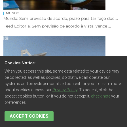
MUNDO
Mundo: Sem previsão de acordo, prazo para tarifaço dos ...
Feed Editoria. Sem previsão de acordo à vista, vence ...
Cookies Notice:
When you access this site, some data related to your device may
be collected, as well as cookies, so that we can operate our
systems and provide personalized content for you. To learn more
about cookies access our
Privacy Policy
. To accept, click the
accept cookies button, or if you do not accept it,
check here
your
preferences
MUNDO
Mundo: Brasil envia ajuda humanitária a Cuba em meio ao ...
ACCEPT COOKIES
Feed Editoria. O governo brasileiro decidiu enviar 48 ...