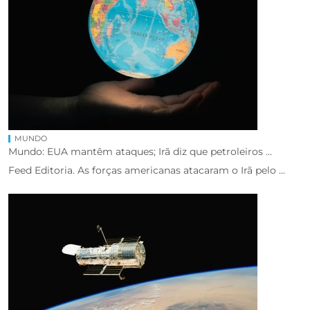
MUNDO
Mundo: EUA mantêm ataques; Irã diz que petroleiros ...
Feed Editoria. As forças americanas atacaram o Irã pelo ...