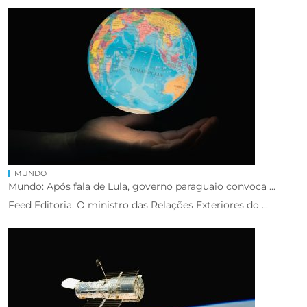
MUNDO
Mundo: Após fala de Lula, governo paraguaio convoca ...
Feed Editoria. O ministro das Relações Exteriores do ...