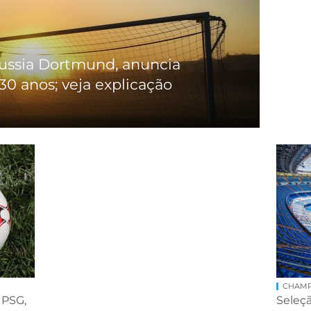
russia Dortmund, anuncia
30 anos; veja explicação
CHAMP
 PSG,
Seleçã