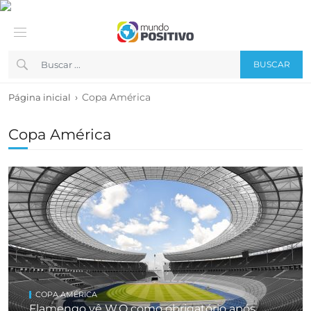
BUSCAR
›
Copa América
Página inicial
Copa América
COPA AMÉRICA
Flamengo vê W.O como obrigatório após