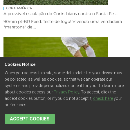
COPA AMÉRICA
A provável escalação do Corinthians contra o Santa Fe ...
90min pt-BR Feed. Teste de fogo! Vivendo uma verdadeira
"maratona" de ...
Cookies Notice:
When you access this site, some data related to your device may
be collected, as well as cookies, so that we can operate our
systems and provide personalized content for you. To learn more
about cookies access our
Privacy Policy
. To accept, click the
accept cookies button, or if you do not accept it,
check here
your
preferences
COPA AMÉRICA
escalações, onde assistir e palpite
ACCEPT COOKIES
90min pt-BR Feed. O Mirassol vai cruzar o caminho da LDU
nesta terça-feira, ...