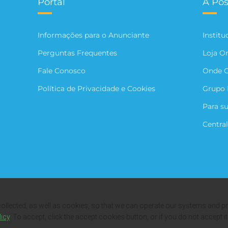
Portal
A Pos
Informações para o Anunciante
Institu
Perguntas Frequentes
Loja O
Fale Conosco
Onde 
Política de Privacidade e Cookies
Grupo 
Para s
Central
collected, as well as cookies, so that we can operate our systems and p
licy
. To accept, click the accept cookies button, or if you do not accept it
odos os direitos reservados. Fotos meramente ilustrativas. Empresa benefic