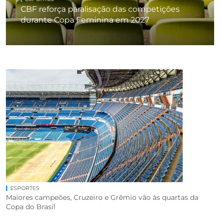
CBF reforça paralisação das competições
durante Copa Feminina em 2027
ESPORTES
Maiores campeões, Cruzeiro e Grêmio vão às quartas da
Copa do Brasil