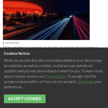
ESPORTES
Além de Messi e Yamal: os heróis invisíveis de Argentina ...
Cookies Notice:
Feed Editoria. Em uma final de Copa do Mundo que tem ...
When you access this site, some data related to your device may
be collected, as well as cookies, so that we can operate our
systems and provide personalized content for you. To learn more
about cookies access our
Privacy Policy
. To accept, click the
accept cookies button, or if you do not accept it,
check here
your
preferences
ACCEPT COOKIES