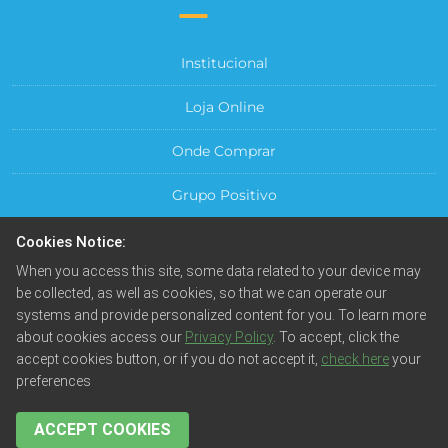
Institucional
Loja Online
Onde Comprar
Grupo Positivo
Para sua Empresa
Cookies Notice:
When you access this site, some data related to your device may
Central do Cliente
be collected, as well as cookies, so that we can operate our
systems and provide personalized content for you. To learn more
about cookies access our
Privacy Policy
. To accept, click the
accept cookies button, or if you do not accept it,
check here
your
preferences
© Positivo Tecnologia S.A. Todos os direitos reservados.
Fotos meramente ilustrativas. Empresa beneficiada pela
Lei da Informática.
ACCEPT COOKIES