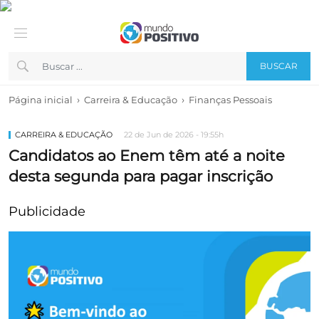
BUSCAR
›
›
Página inicial
Carreira & Educação
Finanças Pessoais
CARREIRA & EDUCAÇÃO
22 de Jun de 2026 - 19:55h
Candidatos ao Enem têm até a noite
desta segunda para pagar inscrição
Publicidade