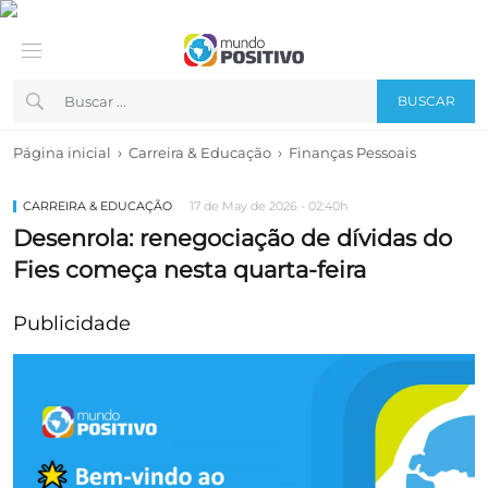
BUSCAR
›
›
Página inicial
Carreira & Educação
Finanças Pessoais
CARREIRA & EDUCAÇÃO
17 de May de 2026 - 02:40h
Desenrola: renegociação de dívidas do
Fies começa nesta quarta-feira
Publicidade