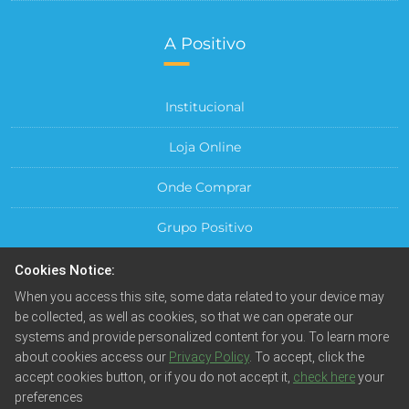
A Positivo
Institucional
Loja Online
Onde Comprar
Grupo Positivo
Para sua Empresa
Cookies Notice:
When you access this site, some data related to your device may
Central do Cliente
be collected, as well as cookies, so that we can operate our
systems and provide personalized content for you. To learn more
about cookies access our
Privacy Policy
. To accept, click the
accept cookies button, or if you do not accept it,
check here
your
preferences
© Positivo Tecnologia S.A. Todos os direitos reservados.