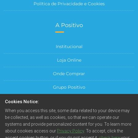
Política de Privacidade e Cookies
A Positivo
Institucional
Loja Online
Onde Comprar
Grupo Positivo
Para sua Empresa
Cookies Notice:
When you access this site, some data related to your device may
Central do Cliente
be collected, as well as cookies, so that we can operate our
systems and provide personalized content for you. To learn more
about cookies access our
Privacy Policy
. To accept, click the
accept cookies button, or if you do not accept it,
check here
your