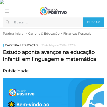
BUSCAR
›
›
Página inicial
Carreira & Educação
Finanças Pessoais
CARREIRA & EDUCAÇÃO
25 de May de 2026 - 23:25h
Estudo aponta avanços na educação
infantil em linguagem e matemática
Publicidade