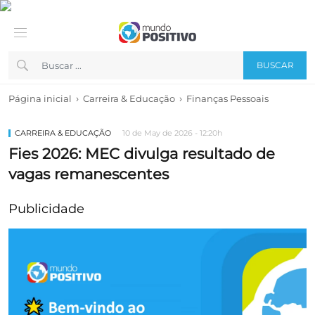
BUSCAR
›
›
Página inicial
Carreira & Educação
Finanças Pessoais
CARREIRA & EDUCAÇÃO
10 de May de 2026 - 12:20h
Fies 2026: MEC divulga resultado de
vagas remanescentes
Publicidade