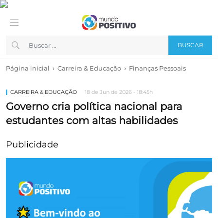
BUSCAR
›
›
Página inicial
Carreira & Educação
Finanças Pessoais
CARREIRA & EDUCAÇÃO
18 de Jun de 2026 - 18:45h
Governo cria política nacional para
estudantes com altas habilidades
Publicidade