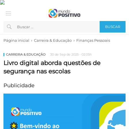
BUSCAR
›
›
Página inicial
Carreira & Educação
Finanças Pessoais
CARREIRA & EDUCAÇÃO
30 de Sep de 2025 - 02:05h
Livro digital aborda questões de
segurança nas escolas
Publicidade