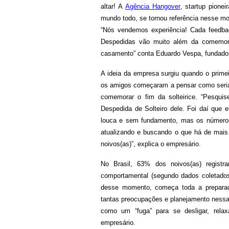
altar! A
Agência Hangover
, startup pione
mundo todo, se tornou referência nesse mom
“Nós vendemos experiência! Cada feedba
Despedidas vão muito além da comemora
casamento” conta Eduardo Vespa, fundador 
A ideia da empresa surgiu quando o prime
os amigos começaram a pensar como seria 
comemorar o fim da solteirice. “Pesqui
Despedida de Solteiro dele. Foi daí que 
louca e sem fundamento, mas os números
atualizando e buscando o que há de mais
noivos(as)”, explica o empresário.
No Brasil, 63% dos noivos(as) regist
comportamental (segundo dados coletados
desse momento, começa toda a preparaçã
tantas preocupações e planejamento nessa
como um “fuga” para se desligar, relax
empresário.