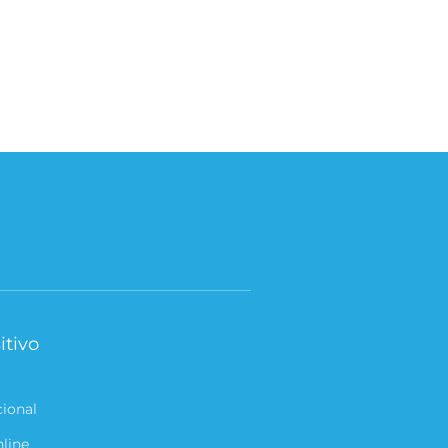
itivo
cional
nline