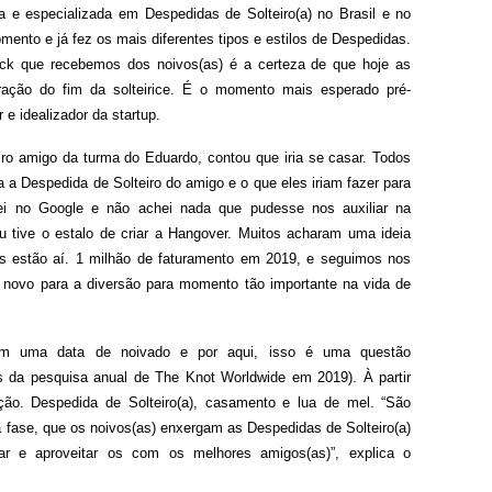
ira e especializada em Despedidas de Solteiro(a) no Brasil e no
ento e já fez os mais diferentes tipos e estilos de Despedidas.
ck que recebemos dos noivos(as) é a certeza de que hoje as
ção do fim da solteirice. É o momento mais esperado pré-
e idealizador da startup.
iro amigo da turma do Eduardo, contou que iria se casar. Todos
a Despedida de Solteiro do amigo e o que eles iriam fazer para
sei no Google e não achei nada que pudesse nos auxiliar na
eu tive o estalo de criar a Hangover. Muitos acharam uma ideia
 estão aí. 1 milhão de faturamento em 2019, e seguimos nos
 novo para a diversão para momento tão importante na vida de
ram uma data de noivado e por aqui, isso é uma questão
 da pesquisa anual de The Knot Worldwide em 2019). À partir
o. Despedida de Solteiro(a), casamento e lua de mel. “São
 fase, que os noivos(as) enxergam as Despedidas de Solteiro(a)
ar e aproveitar os com os melhores amigos(as)”, explica o