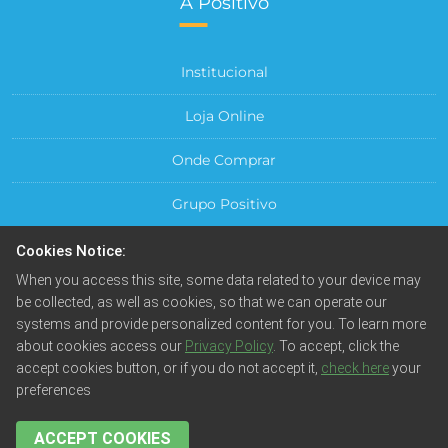
A Positivo
Institucional
Loja Online
Onde Comprar
Grupo Positivo
Para sua Empresa
Cookies Notice:
When you access this site, some data related to your device may
Central do Cliente
be collected, as well as cookies, so that we can operate our
systems and provide personalized content for you. To learn more
about cookies access our
Privacy Policy
. To accept, click the
accept cookies button, or if you do not accept it,
check here
your
preferences
© Positivo Tecnologia S.A. Todos os direitos reservados.
Fotos meramente ilustrativas. Empresa beneficiada pela
Lei da Informática.
ACCEPT COOKIES