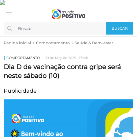
BUSCAR
›
›
Página inicial
Comportamento
Saúde & Bem-estar
COMPORTAMENTO
09 de May de 2025 - 17:10h
Dia D de vacinação contra gripe será
neste sábado (10)
Publicidade