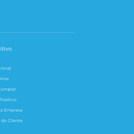
itivo
cional
nline
Comprar
Positivo
ua Empresa
 do Cliente