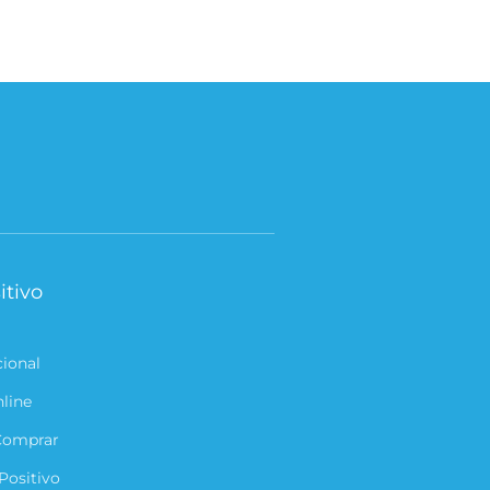
itivo
cional
nline
Comprar
Positivo