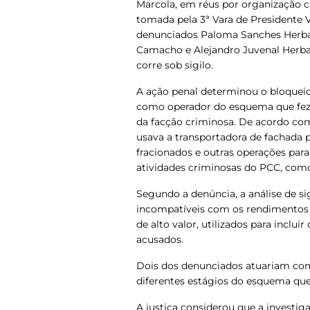
Marcola, em réus por organização c
tomada pela 3ª Vara de Presidente V
denunciados Paloma Sanches Herba
Camacho e Alejandro Juvenal Herb
corre sob sigilo.
A ação penal determinou o bloqueio
como operador do esquema que fez 
da facção criminosa. De acordo com
usava a transportadora de fachada 
fracionados e outras operações para
atividades criminosas do PCC
, como
Segundo a denúncia, a análise de s
incompatíveis com os rendimentos d
de alto valor, utilizados para inclui
acusados.
Dois dos denunciados atuariam como
diferentes estágios do esquema que o
A justiça considerou que a investiga