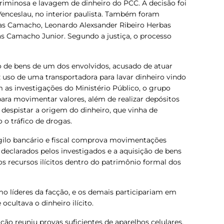
riminosa e lavagem de dinheiro do PCC. A decisão foi
enceslau, no interior paulista.
Também foram
s Camacho, Leonardo Alexsander Ribeiro Herbas
as Camacho Junior.
Segundo a justiça, o processo
 de bens de um dos envolvidos, acusado de atuar
uso de uma transportadora para lavar dinheiro vindo
 as investigações do Ministério Público, o
grupo
para movimentar valores, além de realizar depósitos
 despistar a origem do dinheiro, que vinha de
 o tráfico de drogas.
igilo bancário e fiscal comprova movimentações
eclarados pelos investigados e a aquisição de bens
r os recursos ilícitos dentro do patrimônio formal dos
 líderes da facção, e os demais participariam em
cultava o dinheiro ilícito.
ção reuniu provas suficientes de aparelhos celulares,