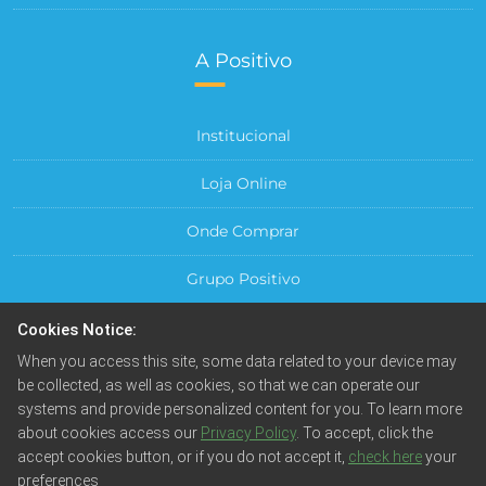
A Positivo
Institucional
Loja Online
Onde Comprar
Grupo Positivo
Para sua Empresa
Cookies Notice:
When you access this site, some data related to your device may
Central do Cliente
be collected, as well as cookies, so that we can operate our
systems and provide personalized content for you. To learn more
about cookies access our
Privacy Policy
. To accept, click the
accept cookies button, or if you do not accept it,
check here
your
preferences