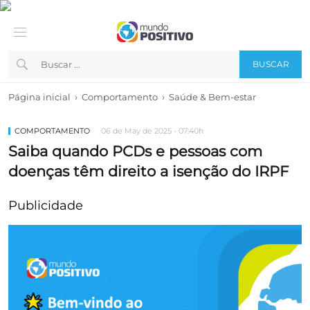
BUSCAR
›
›
Página inicial
Comportamento
Saúde & Bem-estar
COMPORTAMENTO
06 de May de 2025 - 07:40h
Saiba quando PCDs e pessoas com
doenças têm direito a isenção do IRPF
Publicidade