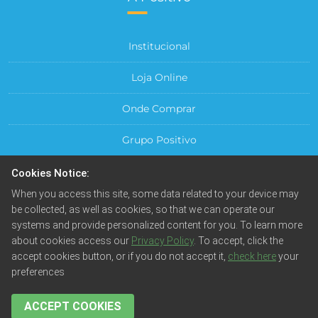
Institucional
Loja Online
Onde Comprar
Grupo Positivo
Para sua Empresa
Cookies Notice:
When you access this site, some data related to your device may
Central do Cliente
be collected, as well as cookies, so that we can operate our
systems and provide personalized content for you. To learn more
about cookies access our
Privacy Policy
. To accept, click the
accept cookies button, or if you do not accept it,
check here
your
preferences
© Positivo Tecnologia S.A. Todos os direitos reservados.
Fotos meramente ilustrativas. Empresa beneficiada pela
Lei da Informática.
ACCEPT COOKIES