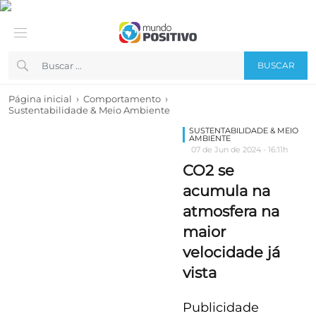
BUSCAR
›
›
Página inicial
Comportamento
Sustentabilidade & Meio Ambiente
SUSTENTABILIDADE & MEIO
AMBIENTE
07 de Jun de 2024 - 16:11h
CO2 se
acumula na
atmosfera na
maior
velocidade já
vista
Publicidade