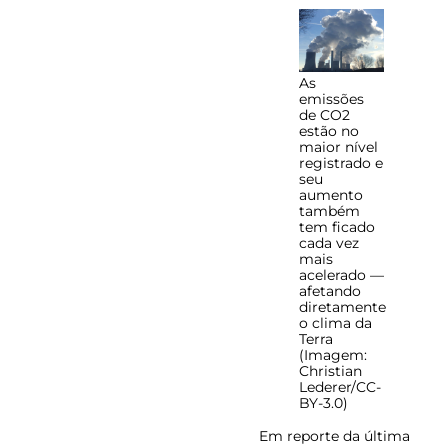
As
emissões
de CO2
estão no
maior nível
registrado e
seu
aumento
também
tem ficado
cada vez
mais
acelerado —
afetando
diretamente
o clima da
Terra
(Imagem:
Christian
Lederer/CC-
BY-3.0)
Em reporte da última