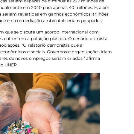
ças seriam capazes de diminuir as 227 milhões de
anualmente em 2040 para apenas 40 milhões. E, além
es seriam revertidas em ganhos econômicos: trilhões
aúde e na remediação ambiental seriam poupados.
em que se discute um
acordo internacional com
es enfrentem a poluição plástica. O cenário otimista
egociações. “O relatório demonstra que a
 econômicos e sociais. Governos e organizações iriam
ares de novos empregos seriam criados,” afirma
 do UNEP.