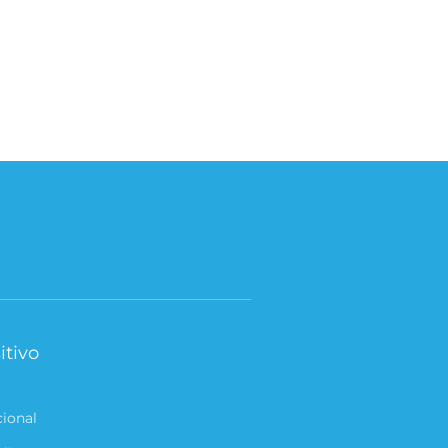
itivo
cional