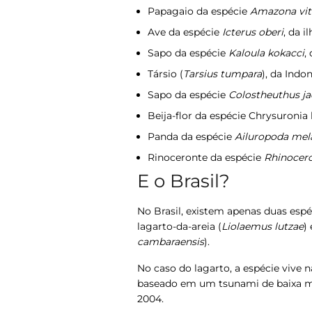
Papagaio da espécie
Amazona vit
Ave da espécie
Icterus oberi
, da i
Sapo da espécie
Kaloula kokacci
,
Társio (
Tarsius tumpara
), da Indon
Sapo da espécie
Colostheuthus ja
Beija-flor da espécie Chrysuronia l
Panda da espécie
Ailuropoda mel
Rinoceronte da espécie
Rhinocero
E o Brasil?
No Brasil, existem apenas duas esp
lagarto-da-areia (
Liolaemus lutzae
)
cambaraensis
).
No caso do lagarto, a espécie vive n
baseado em um tsunami de baixa ma
2004.