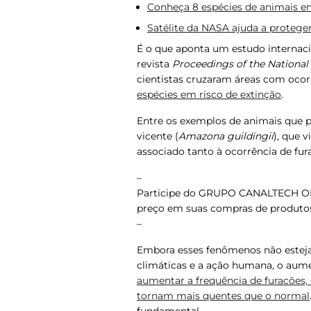
Conheça 8 espécies de animais em
Satélite da NASA ajuda a protege
É o que aponta um estudo internacio
revista
Proceedings of the Nationa
cientistas cruzaram áreas com oco
espécies em risco de extinção
.
Entre os exemplos de animais que 
vicente (
Amazona guildingii
), que v
associado tanto à ocorrência de fur
–
Participe do GRUPO CANALTECH 
preço em suas compras de produtos
–
Embora esses fenômenos não estej
climáticas e a ação humana, o aum
aumentar a frequência de furacões
tornam mais quentes que o normal
fundamental.