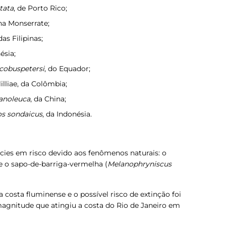
tata
, de Porto Rico;
lha Monserrate;
 das Filipinas;
ésia;
cobuspetersi
, do Equador;
illiae, da Colômbia;
anoleuca
, da China;
s sondaicus
, da Indonésia.
écies em risco devido aos fenômenos naturais: o
 e o sapo-de-barriga-vermelha (
Melanophryniscus
a costa fluminense e o possível risco de extinção foi
gnitude que atingiu a costa do Rio de Janeiro em