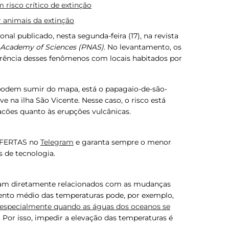
 risco crítico de extinção
r animais da extinção
nal publicado, nesta segunda-feira (17), na revista
l Academy of Sciences (PNAS)
. No levantamento, os
rrência desses fenômenos com locais habitados por
podem sumir do mapa, está o papagaio-de-são-
ive na ilha São Vicente. Nesse caso, o risco está
acões quanto às erupções vulcânicas.
OFERTAS no
Telegram
e garanta sempre o menor
 de tecnologia.
am diretamente relacionados com as mudanças
ento médio das temperaturas pode, por exemplo,
, especialmente quando as águas dos oceanos se
. Por isso, impedir a elevação das temperaturas é