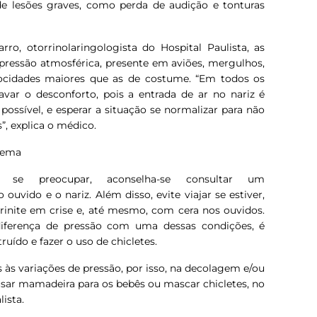
de lesões graves, como perda de audição e tonturas
ro, otorrinolaringologista do Hospital Paulista, as
pressão atmosférica, presente em aviões, mergulhos,
elocidades maiores que as de costume. “Em todos os
avar o desconforto, pois a entrada de ar no nariz é
ossível, e esperar a situação se normalizar para não
”, explica o médico.
lema
se preocupar, aconselha-se consultar um
o ouvido e o nariz. Além disso, evite viajar se estiver,
 rinite em crise e, até mesmo, com cera nos ouvidos.
diferença de pressão com uma dessas condições, é
uído e fazer o uso de chicletes.
s às variações de pressão, por isso, na decolagem e/ou
 usar mamadeira para os bebês ou mascar chicletes, no
lista.