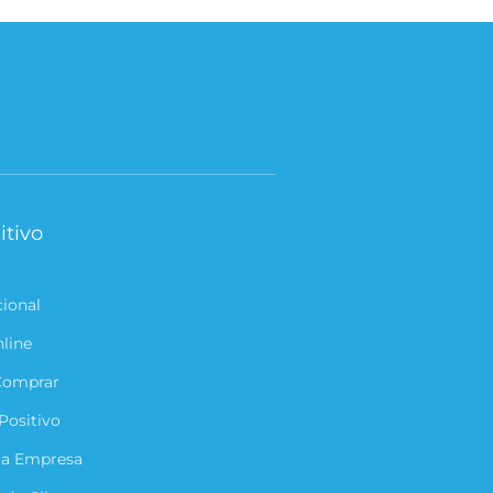
itivo
cional
nline
Comprar
Positivo
ua Empresa