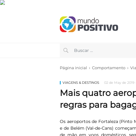
›
›
Página inicial
Comportamento
Vi
VIAGENS & DESTINOS
02 de May de 2019 
Mais quatro aero
regras para bag
Os aeroportos de Fortaleza (Pinto M
e de Belém (Val-de-Cans) começam h
de mão em voos domésticos, segu