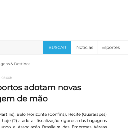
Notícias
Esportes
BUSCAR
agens & Destinos
- 08:00h
portos adotam novas
agem de mão
artins), Belo Horizonte (Confins), Recife (Guararapes)
oje (2) a adotar fiscalização rigorosa das bagagens
ndo a Associação Brasileira das Empresas Aéreas