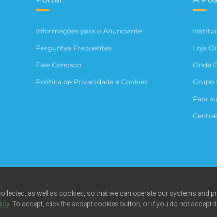
Informações para o Anunciante
Institu
Perguntas Frequentes
Loja O
Fale Conosco
Onde 
Política de Privacidade e Cookies
Grupo 
Para s
Central
collected, as well as cookies, so that we can operate our systems and p
licy
. To accept, click the accept cookies button, or if you do not accept it
odos os direitos reservados. Fotos meramente ilustrativas. Empresa benefic