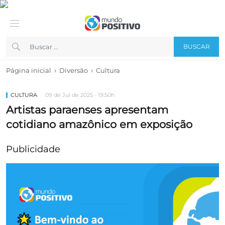
BUSCAR
›
›
Página inicial
Diversão
Cultura
CULTURA
09 de Jul de 2025 - 19:50h
Artistas paraenses apresentam
cotidiano amazônico em exposição
Publicidade