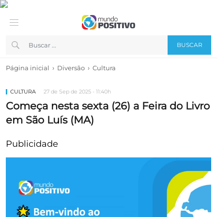
BUSCAR
›
›
Página inicial
Diversão
Cultura
CULTURA
27 de Sep de 2025 - 11:40h
Começa nesta sexta (26) a Feira do Livro
em São Luís (MA)
Publicidade