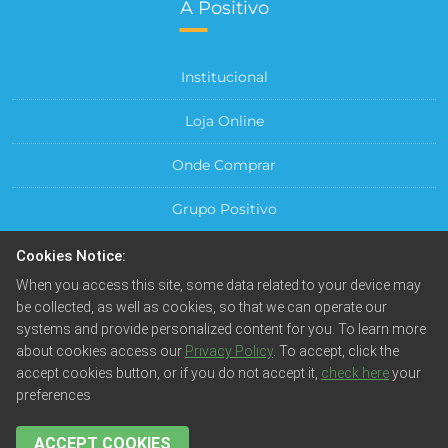
A Positivo
Institucional
Loja Online
Onde Comprar
Grupo Positivo
Para sua Empresa
Cookies Notice:
When you access this site, some data related to your device may
Central do Cliente
be collected, as well as cookies, so that we can operate our
systems and provide personalized content for you. To learn more
about cookies access our
Privacy Policy
. To accept, click the
accept cookies button, or if you do not accept it,
check here
your
preferences
© Positivo Tecnologia S.A. Todos os direitos reservados.
Fotos meramente ilustrativas. Empresa beneficiada pela
Lei da Informática.
ACCEPT COOKIES