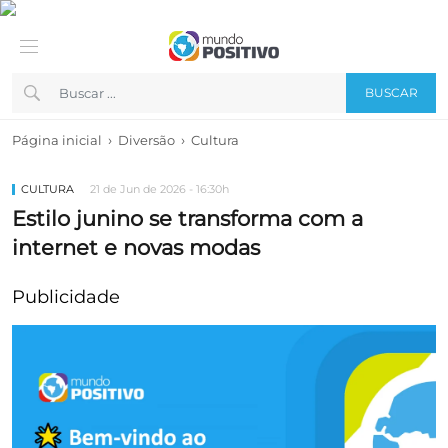
BUSCAR
›
›
Página inicial
Diversão
Cultura
CULTURA
21 de Jun de 2026 - 16:30h
Estilo junino se transforma com a
internet e novas modas
Publicidade