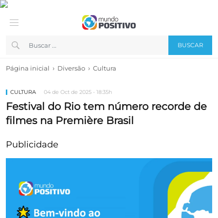
BUSCAR
›
›
Página inicial
Diversão
Cultura
CULTURA
04 de Oct de 2025 - 18:35h
Festival do Rio tem número recorde de
filmes na Première Brasil
Publicidade