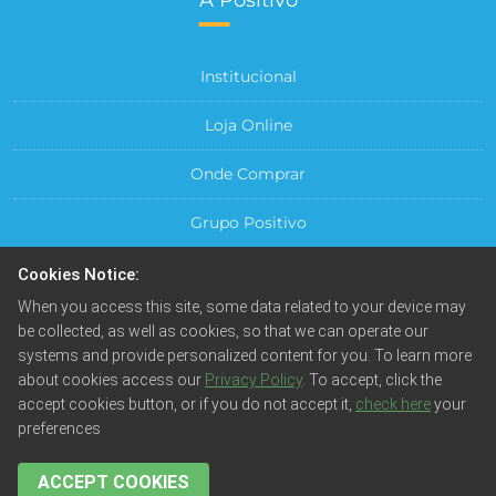
Institucional
Loja Online
Onde Comprar
Grupo Positivo
Para sua Empresa
Cookies Notice:
When you access this site, some data related to your device may
Central do Cliente
be collected, as well as cookies, so that we can operate our
systems and provide personalized content for you. To learn more
about cookies access our
Privacy Policy
. To accept, click the
accept cookies button, or if you do not accept it,
check here
your
preferences
© Positivo Tecnologia S.A. Todos os direitos reservados.
Fotos meramente ilustrativas. Empresa beneficiada pela
Lei da Informática.
ACCEPT COOKIES