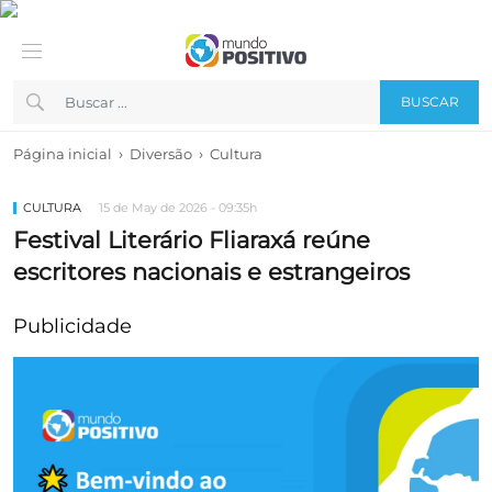
BUSCAR
›
›
Página inicial
Diversão
Cultura
CULTURA
15 de May de 2026 - 09:35h
Festival Literário Fliaraxá reúne
escritores nacionais e estrangeiros
Publicidade