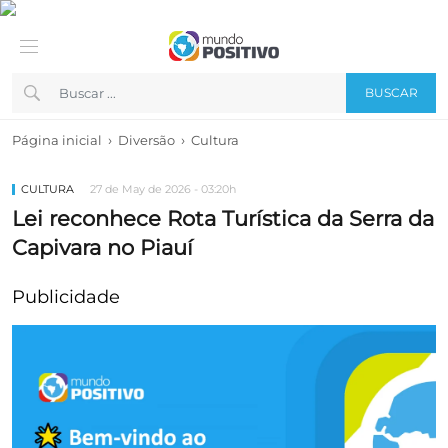
BUSCAR
›
›
Página inicial
Diversão
Cultura
CULTURA
27 de May de 2026 - 03:20h
Lei reconhece Rota Turística da Serra da
Capivara no Piauí
Publicidade