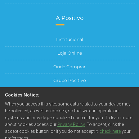
A Positivo
Institucional
Loja Online
Onde Comprar
Grupo Positivo
Para sua Empresa
Cookies Notice:
When you access this site, some data related to your device may
Central do Cliente
be collected, as well as cookies, so that we can operate our
systems and provide personalized content for you. To learn more
about cookies access our
Privacy Policy
. To accept, click the
accept cookies button, or if you do not accept it,
check here
your
preferences