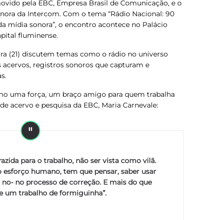
movido pela EBC,
Empresa Brasil de Comunicação
, e o
onora da Intercom. Com o tema “Rádio Nacional: 90
da mídia sonora”, o encontro acontece no Palácio
ital fluminense.
ira (21) discutem temas como o rádio no universo
os acervos, registros sonoros que capturam e
as
.
mo uma força, um braço amigo para quem trabalha
de acervo e pesquisa da EBC, Maria Carnevale:
azida para o trabalho, não ser vista como vilã.
 esforço humano, tem que pensar, saber usar
s no- no processo de correção. E mais do que
re um trabalho de formiguinha”.