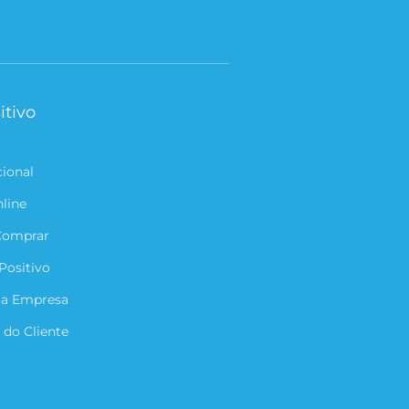
itivo
cional
nline
Comprar
Positivo
ua Empresa
 do Cliente