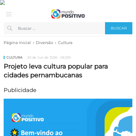
BUSCAR
›
›
Página inicial
Diversão
Cultura
CULTURA
20 de Jun de 2026 - 06:25h
Projeto leva cultura popular para
cidades pernambucanas
Publicidade