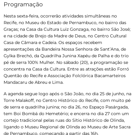
Programação
Nesta sexta-feira
, ocorrerão atividades simultâneas no
Recife, no Museu do Estado de Pernambuco, no bairro das
Graças; na Casa da Cultura Luiz Gonzaga, no bairro São José;
e na cidade de Brejo da Madre de Deus, no Centro Cultural
Casa de Câmara e Cadeia. Os espaços recebem
apresentações da Bandeira Nossa Senhora de Sant’Ana, de
Gylka Brechó, da Quadrilha Junina Xapéu de Palha e do trio
pé de serra 100% Mulher.
No sábado (20)
, a programação se
concentra na Casa da Cultura. Entre as atrações estão Forró
Quentão do Recife e Associação Folclórica Bacamarteiros
Mandacaru de Abreu e Lima.
A agenda segue logo após o São João,
no dia 25 de junho
, na
Torre Malakoff, no Centro Histórico do Recife, com muito pé
de serra e quadrilha junina;
no dia 26
, no Espaço Pasárgada,
tem Boi Bombá do Hemetério; e encerra
no dia 27
com um
cortejo tradicional pelas ruas do Sítio Histórico de Olinda,
ligando o Museu Regional de Olinda ao Museu de Arte Sacra
de Pernambuco, começando a partir das 16h.