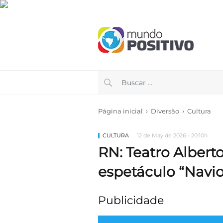
›
›
Página inicial
Diversão
Cultura
CULTURA
12 de May de 2026 - 20:10h
RN: Teatro Alber
espetáculo “Navio
Publicidade