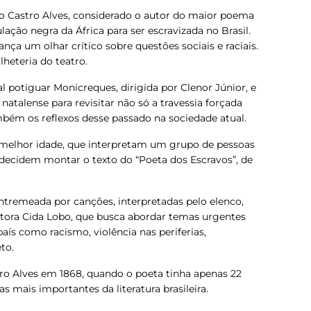
o Castro Alves, considerado o autor do maior poema
lação negra da África para ser escravizada no Brasil.
nça um olhar crítico sobre questões sociais e raciais.
lheteria do teatro.
potiguar Monicreques, dirigida por Clenor Júnior, e
 natalense para revisitar não só a travessia forçada
mbém os reflexos desse passado na sociedade atual.
 melhor idade, que interpretam um grupo de pessoas
 decidem montar o texto do “Poeta dos Escravos”, de
entremeada por canções, interpretadas pelo elenco,
tora Cida Lobo, que busca abordar temas urgentes
país como racismo, violência nas periferias,
to.
tro Alves em 1868, quando o poeta tinha apenas 22
s mais importantes da literatura brasileira.