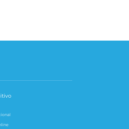
itivo
cional
nline