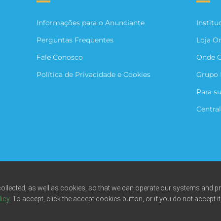
Informações para o Anunciante
Institu
Perguntas Frequentes
Loja O
Fale Conosco
Onde 
Política de Privacidade e Cookies
Grupo 
Para s
Central
collected, as well as cookies, so that we can operate our systems and p
licy
. To accept, click the accept cookies button, or if you do not accept it
odos os direitos reservados. Fotos meramente ilustrativas. Empresa benefic