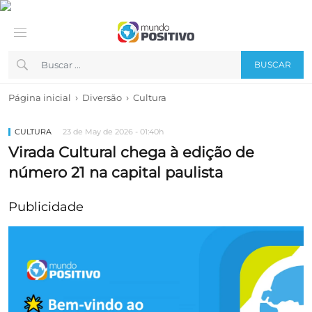
BUSCAR
›
›
Página inicial
Diversão
Cultura
CULTURA
23 de May de 2026 - 01:40h
Virada Cultural chega à edição de
número 21 na capital paulista
Publicidade