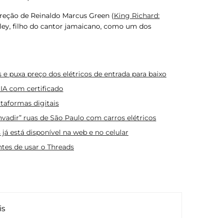
reção de Reinaldo Marcus Green (
King Richard:
ley, filho do cantor jamaicano, como um dos
e puxa preço dos elétricos de entrada para baixo
 IA com certificado
ataformas digitais
vadir” ruas de São Paulo com carros elétricos
 já está disponível na web e no celular
ntes de usar o Threads
is