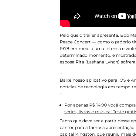
Pelo que o trailer apresenta,
Bob Ma
Peace Concert — como o próprio tí
1978 em meio a uma intensa e violen
determinado momento, é mostrado q
esposa Rita (Lashana Lynch) sofrer
–
Baixe nosso aplicativo para
iOS
e
An
notícias de tecnologia em tempo re
–
Por apenas R$ 14,90 você compra 
séries, livros e música! Teste gráti
Tanto que deve ser a partir desse e
cantor para a famosa apresentação 
capital Kingston, que reuniu mais d