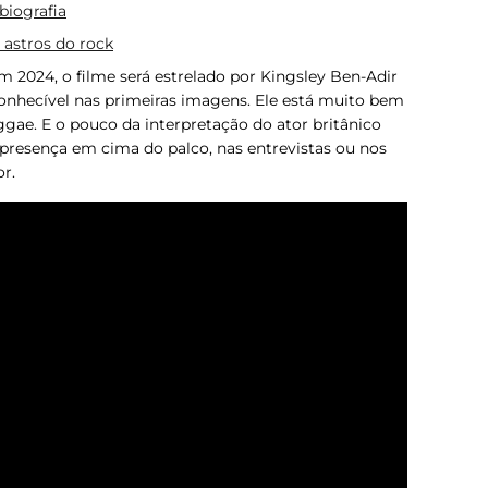
biografia
e astros do rock
 2024, o filme será estrelado por Kingsley Ben-Adir
conhecível nas primeiras imagens. Ele está muito bem
gae. E o pouco da interpretação do ator britânico
presença em cima do palco, nas entrevistas ou nos
r.