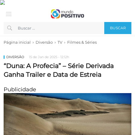
BUSCAR
›
›
Página inicial
Diversão
TV
›
Filmes & Séries
DIVERSÃO
15 de Jan de 2025 - 12:12h
“Duna: A Profecia” – Série Derivada
Ganha Trailer e Data de Estreia
Publicidade