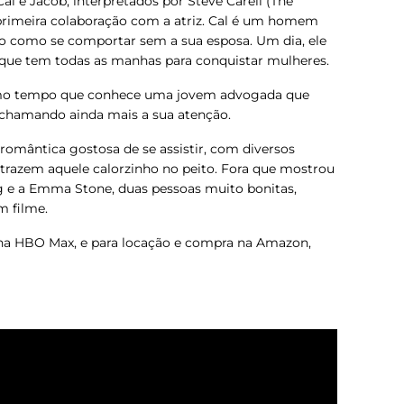
l e Jacob, interpretados por Steve Carell (
The
 primeira colaboração com a atriz. Cal é um homem
to como se comportar sem a sua esposa. Um dia, ele
que tem todas as manhas para conquistar mulheres.
smo tempo que conhece uma jovem advogada que
, chamando ainda mais a sua atenção.
omântica gostosa de se assistir, com diversos
razem aquele calorzinho no peito. Fora que mostrou
 e a Emma Stone, duas pessoas muito bonitas,
 filme.
 na HBO Max, e para locação e compra na Amazon,