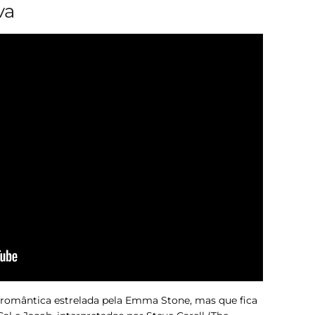
va
omântica estrelada pela Emma Stone, mas que fica