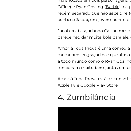
mais focada em dois personagens, Ca
Office
) e Ryan Gosling (
Barbie
), na
recém separado que não sabe direi
conhece Jacob, um jovem bonito e 
Jacob acaba ajudando Cal, ao me
parece não dar muita bola para ele
Amor à Toda Prova
é uma comédia r
momentos engraçados e que ainda t
a todo mundo como o Ryan Gosling
funcionam muito bem juntas em um
Amor à Toda Prova
está disponível
Apple TV e Google Play Store.
4. Zumbilândia