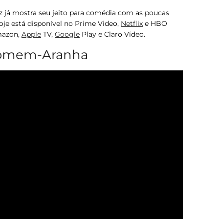
iz já mostra seu jeito para comédia com as poucas
oje
está disponível no Prime Video,
Netflix
e HBO
mazon,
Apple
TV,
Google
Play e Claro Vídeo.
 Homem-Aranha