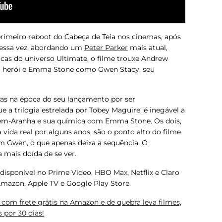
rimeiro reboot do Cabeça de Teia nos cinemas, após
 Dessa vez, abordando um
Peter Parker
mais atual,
icas do universo Ultimate, o filme trouxe Andrew
do herói e Emma Stone como Gwen Stacy, seu
icas na época do seu lançamento por ser
 a trilogia estrelada por Tobey Maguire, é inegável a
em-Aranha e sua química com Emma Stone. Os dois,
vida real por alguns anos, são o ponto alto do filme
m Gwen, o que apenas deixa a sequência,
O
a mais doída de se ver.
disponível no Prime Video, HBO Max, Netflix e Claro
Amazon, Apple TV e Google Play Store.
com frete grátis na Amazon e de quebra leva filmes,
s por 30 dias!