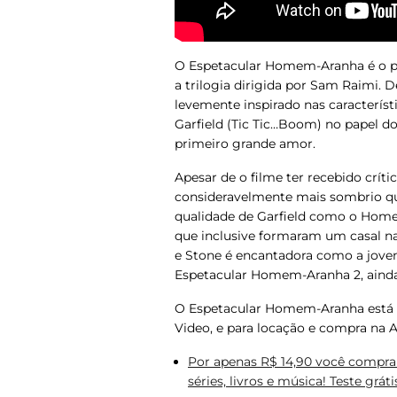
O Espetacular Homem-Aranha
é o p
a trilogia dirigida por Sam Raimi.
levemente inspirado nas característ
Garfield (
Tic Tic…Boom
) no papel 
primeiro grande amor.
Apesar de o filme ter recebido crít
consideravelmente mais sombrio que
qualidade de Garfield como o Hom
que inclusive formaram um casal na 
e Stone é encantadora como a jove
Espetacular Homem-Aranha 2
, aind
O Espetacular Homem-Aranha
está 
Video, e para locação e compra na 
Por apenas R$ 14,90 você compra 
séries, livros e música! Teste gráti