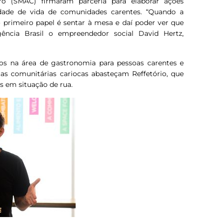
o (SMAC) firmaram parceria para elaborar ações
idade de vida de comunidades carentes. “Quando a
o primeiro papel é sentar à mesa e daí poder ver que
gência Brasil o empreendedor social David Hertz,
sos na área de gastronomia para pessoas carentes e
s comunitárias cariocas abasteçam Reffetório, que
s em situação de rua.