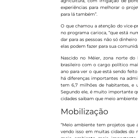
agricultura, com irrigação de pon
experiências para melhorar o proje
para lá também”.
O que chamou a atenção do vice-pr
no programa carioca, “que está num
dar para as pessoas não só dinheir
elas podem fazer para sua comunid
Nascido no Méier, zona norte do R
brasileiro com o cargo político mai
ano para ver o que está sendo feit
há diferenças importantes na admi
tem 6,7 milhões de habitantes, e
Segundo ele, é muito importante qu
cidades saibam que meio ambiente é
Mobilização
“Meio ambiente tem projetos que 
vendo isso em muitas cidades do 