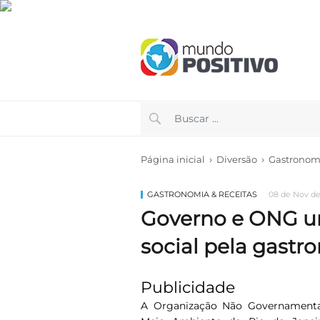
›
›
Página inicial
Diversão
Gastronomi
GASTRONOMIA & RECEITAS
08 de Nov de
Governo e ONG u
social pela gastr
Publicidade
A Organização Não Governamental