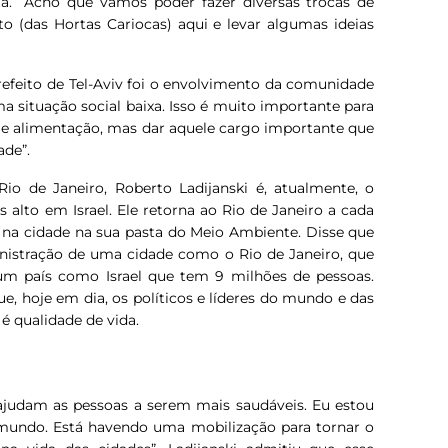
ta. “Acho que vamos poder fazer diversas trocas de
to (das Hortas Cariocas) aqui e levar algumas ideias
efeito de Tel-Aviv foi o envolvimento da comunidade
a situação social baixa. Isso é muito importante para
o e alimentação, mas dar aquele cargo importante que
ade”.
io de Janeiro, Roberto Ladijanski é, atualmente, o
s alto em Israel. Ele retorna ao Rio de Janeiro a cada
o na cidade na sua pasta do Meio Ambiente. Disse que
nistração de uma cidade como o Rio de Janeiro, que
 um país como Israel que tem 9 milhões de pessoas.
e, hoje em dia, os políticos e líderes do mundo e das
 qualidade de vida.
ajudam as pessoas a serem mais saudáveis. Eu estou
mundo. Está havendo uma mobilização para tornar o