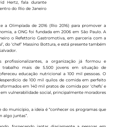
d Hertz, fala durante
entro do Rio de Janeiro
nte a Olimpíada de 2016 (Rio 2016) para promover a
ronomia, a ONG foi fundada em 2006 em São Paulo. A
eiro o Refettorio Gastromotiva, em parceria com a
ul’, do ‘chef’ Massino Bottura, e está presente também
Salvador.
profissionalizantes, a organização já formou e
trabalho mais de 5.500 jovens em situação de
ofereceu educação nutricional a 100 mil pessoas. O
desperdício de 100 mil quilos de comida em perfeito
sformados em 140 mil pratos de comida por ‘chefs’ e
s em vulnerabilidade social, principalmente moradores
 do município, a ideia é “conhecer os programas que
m algo juntas”.
ando, fornecendo jantar diariamente a pessoas em