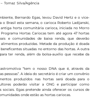
 – Tomaz Silva/Agência
biente, Bernardo Egas, levou David Hertz e o vice-
sita o Brasil esta semana, o carioca Roberto Ladijanski,
antiga horta comunitária carioca, iniciada no Morro
O Programa Hortas Cariocas tem até agora 47 hortas
pais e comunidades de baixa renda, que deverão
de alimentos produzidas. Metade da produção é doada
 beneficentes situadas no entorno das hortas. A outra
ara ter renda, além da bolsa-auxílio que recebe da
Gastromotiva “tem o nosso DNA que é, através da
as pessoas”. A ideia do secretário é criar um convênio
mentos produzidos nas hortas será doada para o
ultores poderão visitar a ONG e participar como
es sociais. Egas pretende ainda oferecer os cursos de
omunidades onde estão as hortas cariocas.