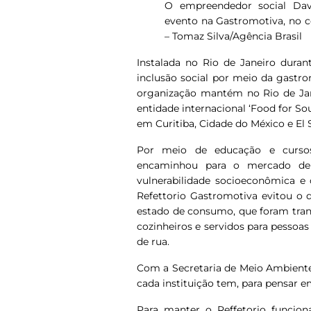
O empreendedor social Davi
evento na Gastromotiva, no c
– Tomaz Silva/Agência Brasil
Instalada no Rio de Janeiro dura
inclusão social por meio da gast
organização mantém no Rio de Jan
entidade internacional ‘Food for So
em Curitiba, Cidade do México e El 
Por meio de educação e cursos 
encaminhou para o mercado de 
vulnerabilidade socioeconômica e 
Refettorio Gastromotiva evitou o 
estado de consumo, que foram tran
cozinheiros e servidos para pessoa
de rua.
Com a Secretaria de Meio Ambiente
cada instituição tem, para pensar e
Para manter o Reffetorio funcion