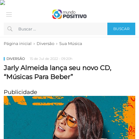
BUSCAR
›
›
Página inicial
Diversão
Sua Música
DIVERSÃO
15 de Jul de 2022 - 09:20h
Jarly Almeida lança seu novo CD,
“Músicas Para Beber”
Publicidade