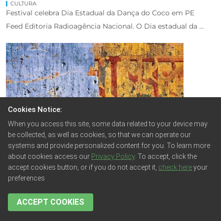
CULTURA
Festival celebra Dia Estadual da Dança do Coco em PE
Feed Editoria Radioagência Nacional. O Dia estadual da ...
Cookies Notice:
When you access this site, some data related to your device may
be collected, as well as cookies, so that we can operate our
systems and provide personalized content for you. To learn more
about cookies access our
Privacy Policy
. To accept, click the
CULTURA
accept cookies button, or if you do not accept it,
check here
your
Projeto leva cultura popular para cidades pernambucanas
preferences
Feed Editoria Radioagência Nacional. Em mais uma ...
ACCEPT COOKIES