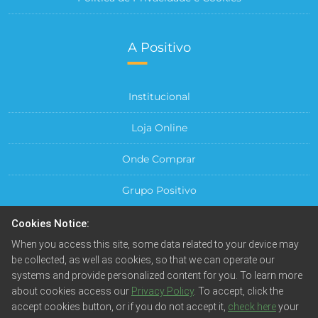
A Positivo
Institucional
Loja Online
Onde Comprar
Grupo Positivo
Para sua Empresa
Cookies Notice:
When you access this site, some data related to your device may
Central do Cliente
be collected, as well as cookies, so that we can operate our
systems and provide personalized content for you. To learn more
about cookies access our
Privacy Policy
. To accept, click the
accept cookies button, or if you do not accept it,
check here
your