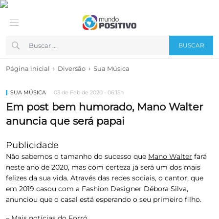
BUSCAR
›
›
Página inicial
Diversão
Sua Música
SUA MÚSICA
03 de Feb de 2020 - 06:15h
Em post bem humorado, Mano Walter
anuncia que será papai
Publicidade
Não sabemos o tamanho do sucesso que
Mano Walter
fará
neste ano de 2020, mas com certeza já será um dos mais
felizes da sua vida. Através das redes sociais, o cantor, que
em 2019 casou com a Fashion Designer Débora Silva,
anunciou que o casal está esperando o seu primeiro filho.
–
Mais notícias do Forró