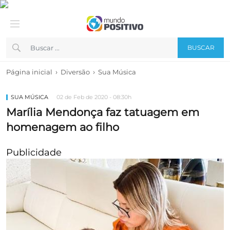
BUSCAR
›
›
Página inicial
Diversão
Sua Música
SUA MÚSICA
02 de Feb de 2020 - 08:30h
Marília Mendonça faz tatuagem em
homenagem ao filho
Publicidade