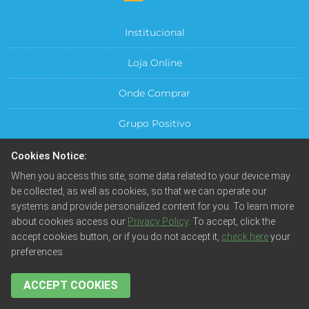
Institucional
Loja Online
Onde Comprar
Grupo Positivo
Para sua Empresa
Cookies Notice:
When you access this site, some data related to your device may
Central do Cliente
be collected, as well as cookies, so that we can operate our
systems and provide personalized content for you. To learn more
about cookies access our
Privacy Policy
. To accept, click the
accept cookies button, or if you do not accept it,
check here
your
preferences
© Positivo Tecnologia S.A. Todos os direitos reservados.
Fotos meramente ilustrativas. Empresa beneficiada pela
Lei da Informática.
ACCEPT COOKIES