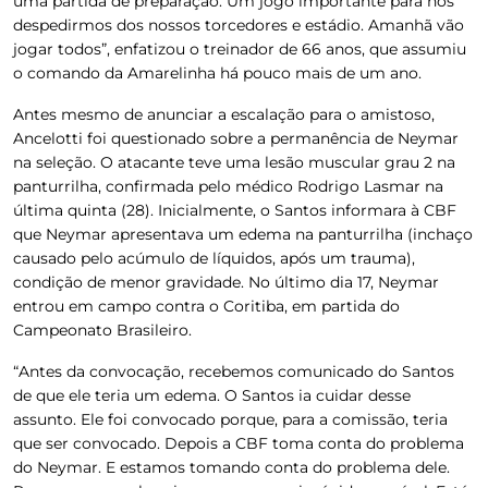
uma partida de preparação. Um jogo importante para nos
despedirmos dos nossos torcedores e estádio. Amanhã vão
jogar todos”, enfatizou o treinador de 66 anos, que assumiu
o comando da Amarelinha há pouco mais de um ano.
Antes mesmo de anunciar a escalação para o amistoso,
Ancelotti foi questionado sobre a permanência de Neymar
na seleção. O atacante teve uma lesão muscular grau 2 na
panturrilha, confirmada pelo médico Rodrigo Lasmar na
última quinta (28). Inicialmente, o Santos informara à CBF
que Neymar apresentava um edema na panturrilha (inchaço
causado pelo acúmulo de líquidos, após um trauma),
condição de menor gravidade. No último dia 17, Neymar
entrou em campo contra o Coritiba, em partida do
Campeonato Brasileiro.
“Antes da convocação, recebemos comunicado do Santos
de que ele teria um edema. O Santos ia cuidar desse
assunto. Ele foi convocado porque, para a comissão, teria
que ser convocado. Depois a CBF toma conta do problema
do Neymar. E estamos tomando conta do problema dele.