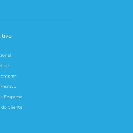
itivo
cional
nline
Comprar
Positivo
ua Empresa
 do Cliente