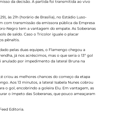
sso da decisão. A partida foi transmitida ao vivo
29), às 21h (horário de Brasília), no Estádio Luso-
bém com transmissão da emissora pública da
Empresa
ubro-Negro tem a vantagem do empate. As Soberanas
ls de saldo. Caso o Tricolor iguale o placar
os pênaltis.
ado pelas duas equipes, o Flamengo chegou a
endha, já nos acréscimos, mas o que seria o 13º gol
 foi anulado por impedimento da lateral Bruna na
 até criou as melhores chances do começo da etapa
ngo. Aos 13 minutos, a lateral Isabela Nunes cobrou
para o gol, encobrindo a goleira Elu. Em vantagem, as
urar o ímpeto das Soberanas, que pouco ameaçaram
Feed Editoria.