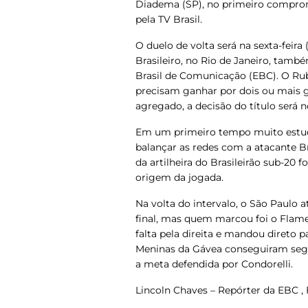
Diadema (SP), no primeiro compromi
pela
TV Brasil
.
O duelo de volta será na sexta-feira (
Brasileiro, no Rio de Janeiro, tam
Brasil de Comunicação (EBC)
. O R
precisam ganhar por dois ou mais go
agregado, a decisão do título será n
Em um primeiro tempo muito estud
balançar as redes com a atacante Br
da artilheira do Brasileirão sub-20
origem da jogada.
Na volta do intervalo, o São Paulo
final, mas quem marcou foi o Flame
falta pela direita e mandou direto 
Meninas da Gávea conseguiram seg
a meta defendida por Condorelli.
Lincoln Chaves – Repórter da EBC , 