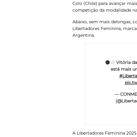
Colo (Chile) para avançar mai
competição da modalidade na
Abaixo, sem mais delongas, co
Libertadores Feminina, marca
Argentina.
Vitória d
está mais u
#Libert
pic.t
— CONMEB
(@Libert
A Libertadores Feminina 2025 