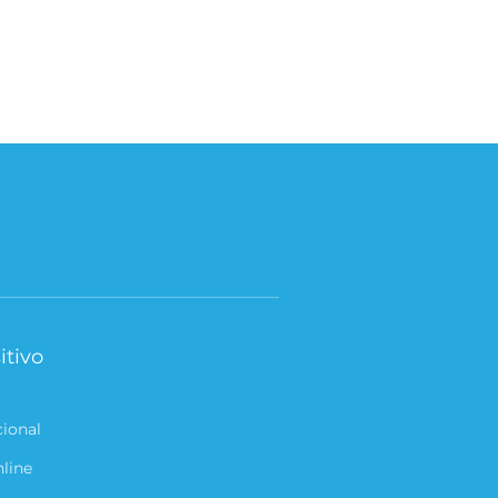
itivo
cional
nline