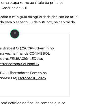
s uma etapa rumo ao título da principal
 América do Sul.
nfira o miniguia da aguardada decisão da atual
da para o
sábado
,
18 de outubro
, na capital da
as Brabas! O
@SCCPFutFeminino
ma vez na final da CONMEBOL
adoresFEM
#AGlóriaÉDelas
witter.com/p0SeHnqdU6
OL Libertadores Femenina
adoresFEM)
October 16, 2025
será definida no final de semana que se